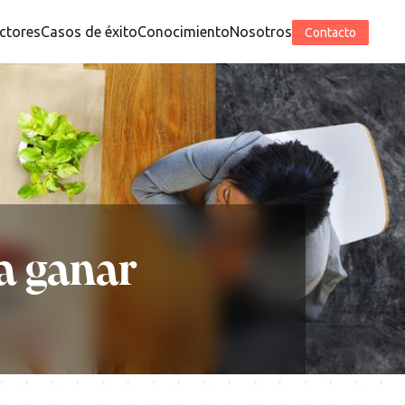
ctores
Casos de éxito
Conocimiento
Nosotros
Contacto
a ganar