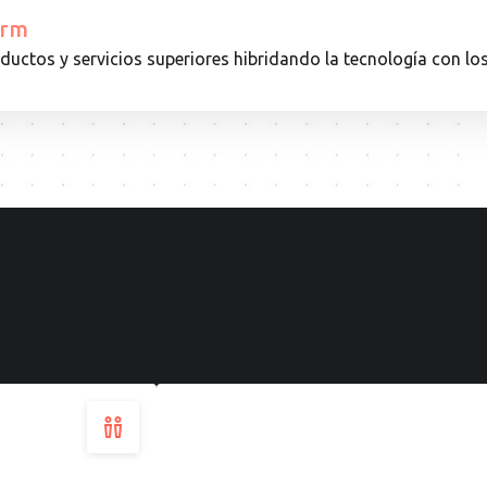
orm
uctos y servicios superiores hibridando la tecnología con l
16.10.24
EVENTO
Testimonios
Comerciales
·
BCN:
aprendizajes
desde
el
terreno
Leer
más