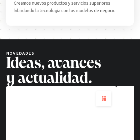
Creamos nuevos productos y servicios superiores
15.08.25
ARTICULO
EVEN
hibridando la tecnología con los modelos de negocio
Decisiones
Test
complejas,
Come
soluciones
·
cuánticas:
BCN:
un
apren
nuevo
desd
NOVEDADES
paradigma
el
Ideas, avances
tecnológico
terr
Leer
Leer
y actualidad.
más
más