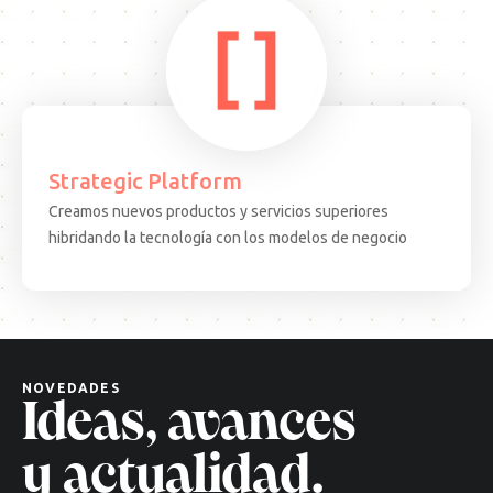
Strategic Platform
Creamos nuevos productos y servicios superiores
15.08.25
ARTICULO
EVEN
hibridando la tecnología con los modelos de negocio
Decisiones
Test
complejas,
Come
soluciones
·
cuánticas:
BCN:
un
apren
nuevo
desd
NOVEDADES
paradigma
el
Ideas, avances
tecnológico
terr
Leer
Leer
y actualidad.
más
más