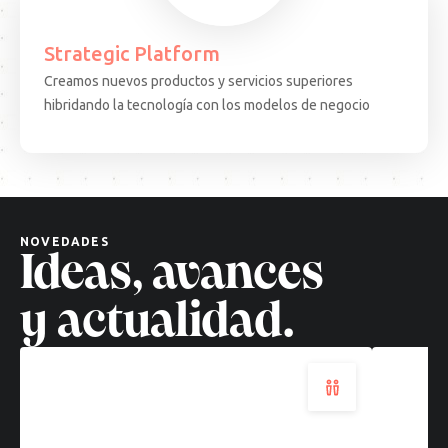
Strategic Platform
Creamos nuevos productos y servicios superiores
15.08.25
ARTICULO
EVEN
hibridando la tecnología con los modelos de negocio
Decisiones
Test
complejas,
Come
soluciones
·
cuánticas:
BCN:
un
apren
nuevo
desd
NOVEDADES
paradigma
el
Ideas, avances
tecnológico
terr
Leer
Leer
y actualidad.
más
más