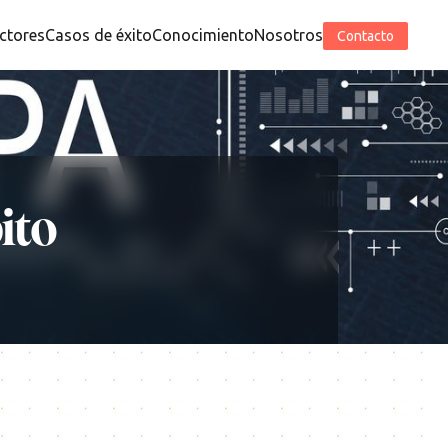
ctores
Casos de éxito
Conocimiento
Nosotros
Contacto
ito