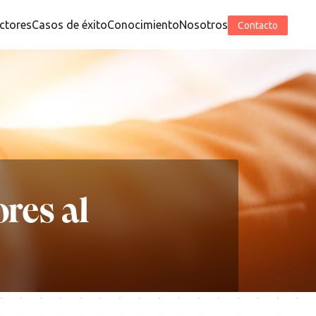
ctores
Casos de éxito
Conocimiento
Nosotros
Contacto
ores al