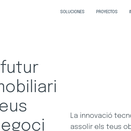
SOLUCIONES
PROYECTOS
futur
obiliari
teus
La innovació tecn
negoci
assolir els teus 