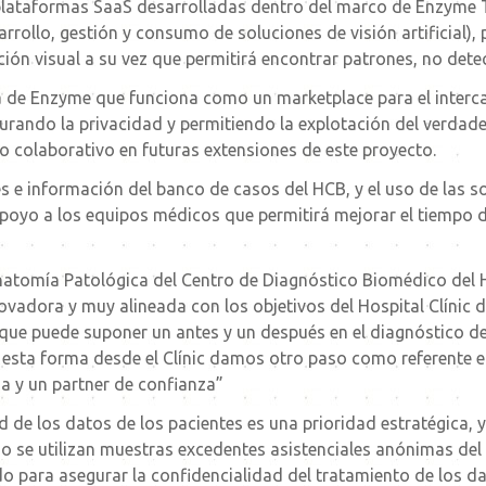
s plataformas SaaS desarrolladas dentro del marco de Enzyme T
rrollo, gestión y consumo de soluciones de visión artificial),
ión visual a su vez que permitirá encontrar patrones, no detec
ma de Enzyme que funciona como un marketplace para el inter
rando la privacidad y permitiendo la explotación del verdader
to colaborativo en futuras extensiones de este proyecto.
es e información del banco de casos del HCB, y el uso de las 
oyo a los equipos médicos que permitirá mejorar el tiempo d
natomía Patológica del Centro de Diagnóstico Biomédico del H
adora y muy alineada con los objetivos del Hospital Clínic d
s que puede suponer un antes y un después en el diagnóstico
sta forma desde el Clínic damos otro paso como referente 
ia y un partner de confianza”
d de los datos de los pacientes es una prioridad estratégica, y
tmo se utilizan muestras excedentes asistenciales anónimas de
o para asegurar la confidencialidad del tratamiento de los da