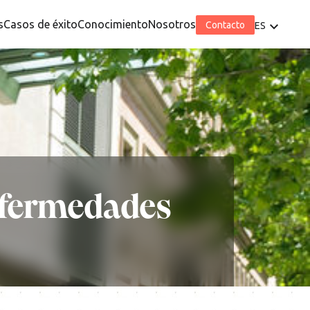
s
Casos de éxito
Conocimiento
Nosotros
Contacto
ES
nfermedades