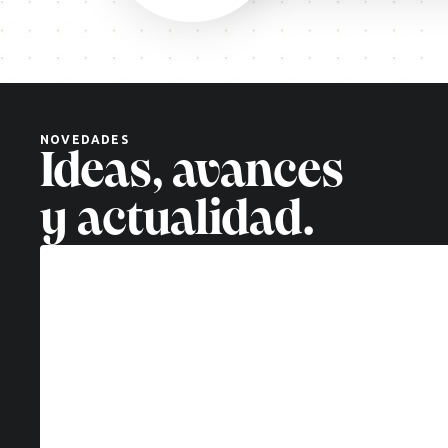
Decisiones
complejas,
soluciones
cuánticas:
un
nuevo
NOVEDADES
paradigma
Ideas, avances
tecnológico
Leer
y actualidad.
más