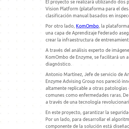
El proyecto se realizará utilizando do
Vision Platform (plataforma para el desa
clasificación manual basados en inspecc
Por otro lado,
KomOmbo
, la platafor
una capa de Aprendizaje Federado asegu
crear la infraestructura de entrenamien
A través del análisis experto de imágen
KomOmbo de Enzyme, se facilitará un ap
diagnóstico.
Antonio Martínez, Jefe de servicio de A
Enzyme Advising Group nos pareció innov
altamente replicable a otras patología
comunes como enfermedades raras. De e
a través de una tecnología revolucionar
En este proyecto, garantizar la segurida
Por un lado, para desarrollar el algori
componente de la solución está diseñad