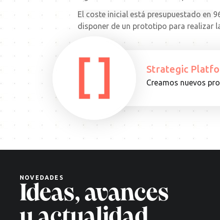
El coste inicial está presupuestado en
9
disponer de un prototipo para realizar l
Strategic Platf
Creamos nuevos prod
15.08.25
ARTICULO
Decisiones
complejas,
soluciones
cuánticas:
un
nuevo
NOVEDADES
paradigma
Ideas, avances
tecnológico
Leer
y actualidad.
más