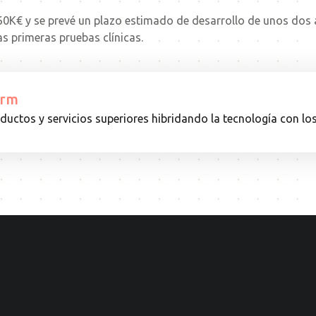
60K€ y se prevé un plazo estimado de desarrollo de unos do
as primeras pruebas clínicas.
orm
uctos y servicios superiores hibridando la tecnología con l
16.10.24
EVENTO
Testimonios
Comerciales
·
BCN:
aprendizajes
desde
el
terreno
Leer
más