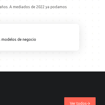
s años. A mediados de 2022 ya podamos
os modelos de negocio
30.09.25
INFORME
Fruit
Attraction
2025:
competir
más
allá
del
producto
Leer
más
Ver todos