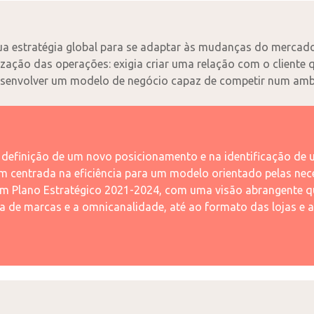
 sua estratégia global para se adaptar às mudanças do mercad
ização das operações: exigia criar uma relação com o cliente 
desenvolver um modelo de negócio capaz de competir num ambi
 definição de um novo posicionamento e na identificação de u
 centrada na eficiência para um modelo orientado pelas ne
um Plano Estratégico 2021-2024, com uma visão abrangente qu
ica de marcas e a omnicanalidade, até ao formato das lojas e