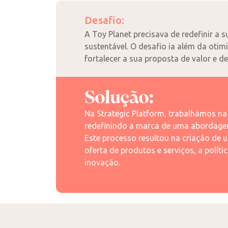
Desafio:
A Toy Planet precisava de redefinir a
sustentável. O desafio ia além da otim
fortalecer a sua proposta de valor e 
Solução:
Na Strategic Platform, trabalhámos na
redefinindo a marca de uma abordagem
Este processo resultou na criação de 
oferta de produtos e serviços, a polít
inovação.