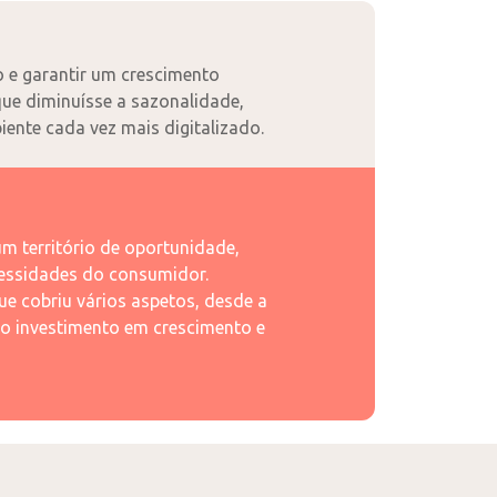
o e garantir um crescimento
que diminuísse a sazonalidade,
ente cada vez mais digitalizado.
m território de oportunidade,
cessidades do consumidor.
e cobriu vários aspetos, desde a
 ao investimento em crescimento e