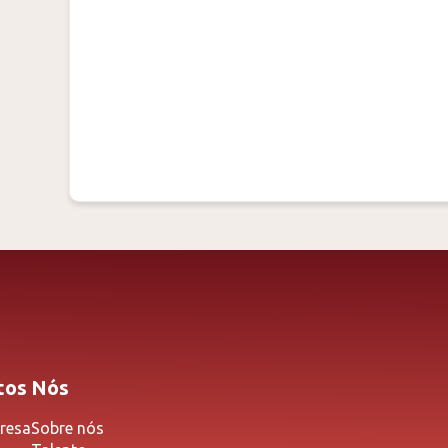
tos
Nós
resa
Sobre nós