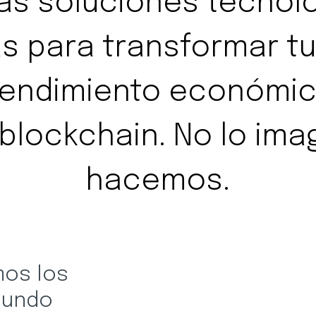
as soluciones tecnol
s para transformar tu
endimiento económico
y blockchain. No lo ima
hacemos.
os los
mundo