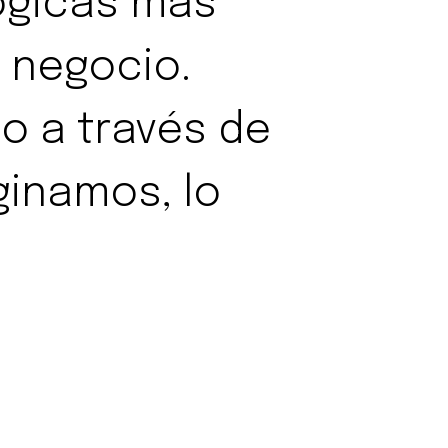
ógicas más
 negocio.
 a través de
ginamos, lo