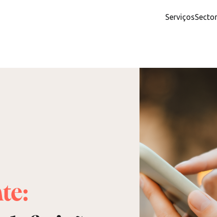
Serviços
Secto
te: