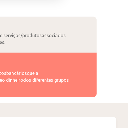
de serviços/produtosassociados
es.
utosbancáriosque a
teo dinheirodos diferentes grupos