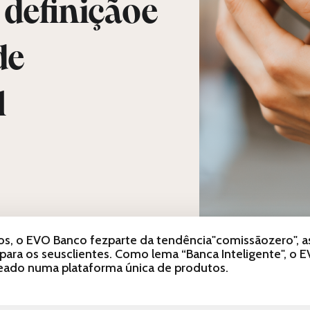
 definiçãoe
de
l
os, o EVO Banco fezparte da tendência"comissãozero", a
apara os seusclientes. Como lema “Banca Inteligente", o
eado numa plataforma única de produtos.