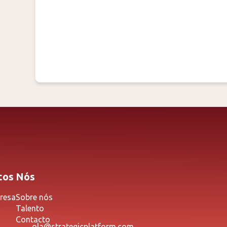
tos
Nós
resa
Sobre nós
Talento
Contacto
ola@strategicplatform.com