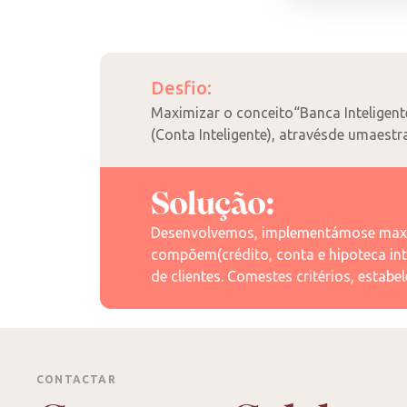
Desfio:
Maximizar o conceito“Banca Inteligen
(Conta Inteligente), atravésde umaestr
Solução:
Desenvolvemos, implementámose maximi
compõem(crédito, conta e hipoteca inte
de clientes. Comestes critérios, estab
CONTACTAR