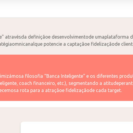
te" atravésda definiçãoe desenvolvimentode umaplataforma 
atégiaomnicanalque potencie a captaçãoe fidelizaçãode client
zámosa filosofia “Banca Inteligente" e os diferentes prod
ligente, coach financeiro, etc.), segmentando a atitudeperan
elecemosa rota para a atraçãoe fidelizaçãode cada target.