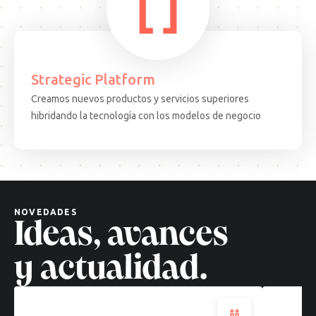
Strategic Platform
Creamos nuevos productos y servicios superiores
15.08.25
ARTICULO
EVEN
hibridando la tecnología con los modelos de negocio
Decisiones
Test
complejas,
Come
soluciones
·
cuánticas:
BCN:
un
apren
nuevo
desd
NOVEDADES
paradigma
el
Ideas, avances
tecnológico
terr
Leer
Leer
y actualidad.
más
más