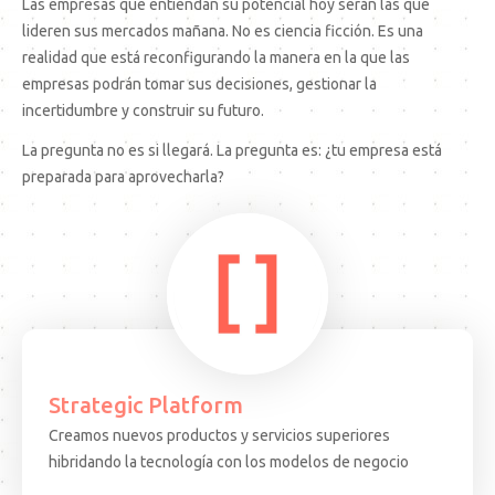
Las empresas que entiendan su potencial hoy serán las que
lideren sus mercados mañana. No es ciencia ficción. Es una
realidad que está reconfigurando la manera en la que las
empresas podrán tomar sus decisiones, gestionar la
incertidumbre y construir su futuro.
La pregunta no es si llegará. La pregunta es: ¿tu empresa está
preparada para aprovecharla?
Strategic Platform
Creamos nuevos productos y servicios superiores
15.08.25
ARTICULO
EVEN
hibridando la tecnología con los modelos de negocio
Decisiones
Test