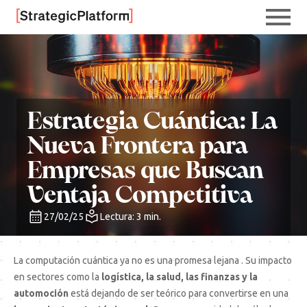
Estrategia Cuántica: La
Nueva Frontera para
Empresas que Buscan
Ventaja Competitiva
27/02/25
Lectura: 3 min.
La computación cuántica ya no es una promesa lejana . Su impacto
en sectores como la
logística, la salud, las finanzas y la
automoción
está dejando de ser teórico para convertirse en una