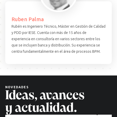
Ruben Palma
Rubén es Ingeniero Técnico, Máster en Gestión de Calidad
y PDD por IESE. Cuenta con más de 15 años de
experiencia en consultoría en varios sectores entre los
que se incluyen banca y distribución. Su experiencia se
15.08.25
ARTICULO
EVEN
centra fundamentalmente en el área de procesos BPM.
Decisiones
Test
complejas,
Come
soluciones
·
cuánticas:
BCN:
un
apren
nuevo
desd
NOVEDADES
paradigma
el
Ideas, avances
tecnológico
terr
Leer
Leer
y actualidad.
más
más