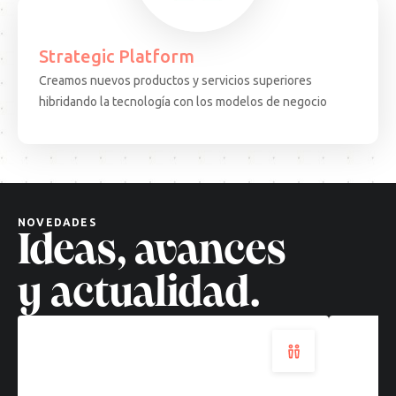
Strategic Platform
Creamos nuevos productos y servicios superiores
15.08.25
ARTICULO
EVEN
hibridando la tecnología con los modelos de negocio
Decisiones
Test
complejas,
Come
soluciones
·
cuánticas:
BCN:
un
apren
nuevo
desd
NOVEDADES
paradigma
el
Ideas, avances
tecnológico
terr
Leer
Leer
y actualidad.
más
más