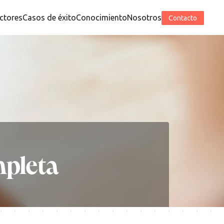
ctores
Casos de éxito
Conocimiento
Nosotros
Contacto
mpleta