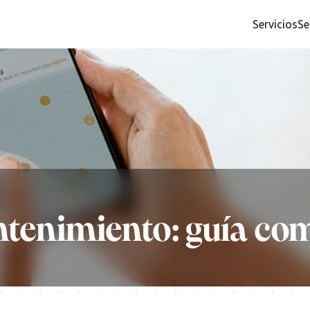
Servicios
Se
tenimiento: guía co