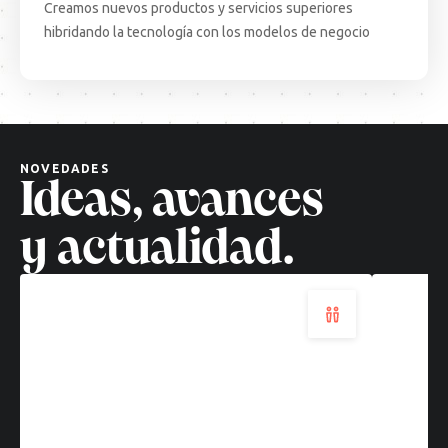
Creamos nuevos productos y servicios superiores
15.08.25
ARTICULO
EVEN
hibridando la tecnología con los modelos de negocio
Decisiones
Test
complejas,
Come
soluciones
·
cuánticas:
BCN:
un
apren
nuevo
desd
NOVEDADES
paradigma
el
Ideas, avances
tecnológico
terr
Leer
Leer
y actualidad.
más
más