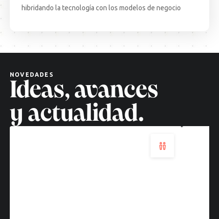
hibridando la tecnología con los modelos de negocio
Decisiones
Test
complejas,
Come
soluciones
·
cuánticas:
BCN:
un
apren
nuevo
desd
NOVEDADES
paradigma
el
Ideas, avances
tecnológico
terr
Leer
Leer
y actualidad.
más
más