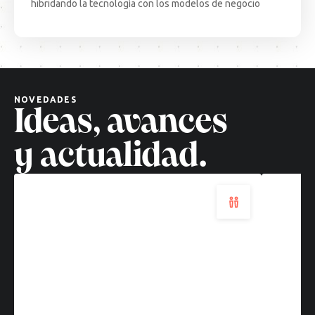
hibridando la tecnología con los modelos de negocio
Decisiones
Test
complejas,
Come
soluciones
·
cuánticas:
BCN:
un
apren
nuevo
desd
NOVEDADES
paradigma
el
Ideas, avances
tecnológico
terr
Leer
Leer
y actualidad.
más
más