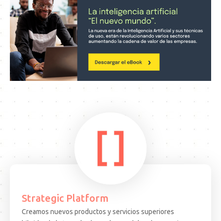
Strategic Platform
Creamos nuevos productos y servicios superiores
15.08.25
ARTICULO
EVEN