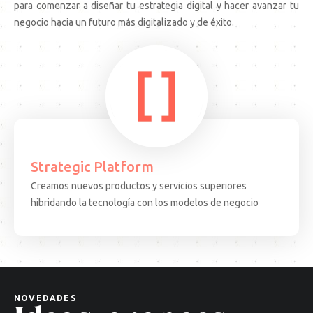
para comenzar a diseñar tu estrategia digital y hacer avanzar tu
negocio hacia un futuro más digitalizado y de éxito.
Strategic Platform
Creamos nuevos productos y servicios superiores
15.08.25
ARTICULO
EVEN
hibridando la tecnología con los modelos de negocio
Decisiones
Test
complejas,
Come
soluciones
·
cuánticas:
BCN:
un
apren
nuevo
desd
NOVEDADES
paradigma
el