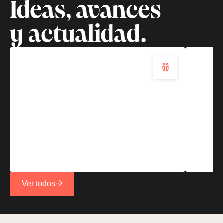
Ideas, avances
tecnológico
terr
Leer
Leer
y actualidad.
más
más
Ver todos