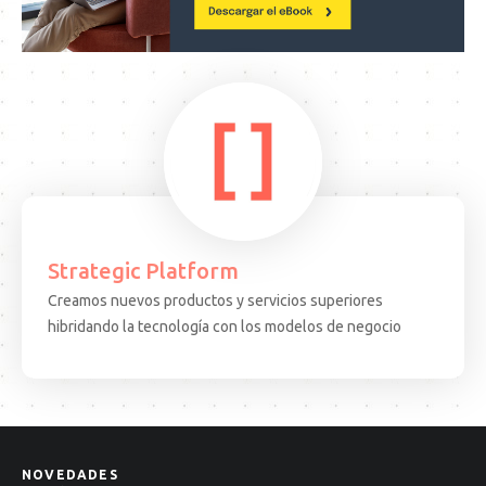
Strategic Platform
Creamos nuevos productos y servicios superiores
15.08.25
ARTICULO
EVEN
hibridando la tecnología con los modelos de negocio
Decisiones
Test
complejas,
Come
soluciones
·
cuánticas:
BCN:
un
apren
nuevo
desd
NOVEDADES
paradigma
el