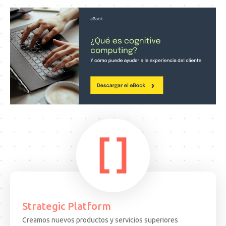
Strategic Platform
Creamos nuevos productos y servicios superiores
15.08.25
ARTICULO
EVEN