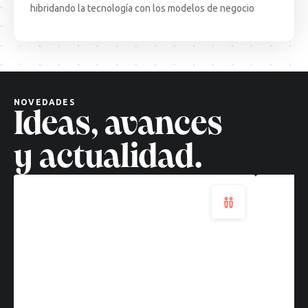
hibridando la tecnología con los modelos de negocio
Decisiones
Test
complejas,
Come
soluciones
·
cuánticas:
BCN:
un
apren
nuevo
desd
NOVEDADES
paradigma
el
Ideas, avances
tecnológico
terr
Leer
Leer
y actualidad.
más
más