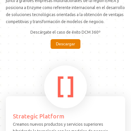
junto a grandes empresas multinacionales de la región EMEA y
posiciona a Enzyme como referente internacional en el desarrollo
de soluciones tecnológicas orientadas a la obtención de ventajas
competitivas y transformación de modelos de negocio.
Descárgate el caso de éxito DCM 360º
Descargar
Strategic Platform
Creamos nuevos productos y servicios superiores
15.08.25
ARTICULO
EVEN