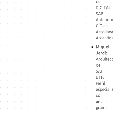
de
DIGITAL
SAP.
Anterior
CIO en
Aerolíne
Argentina
Miquel
Jardí:
Arquitec
de
SAP
BTP.
Perfil
especiali
con
una
gran