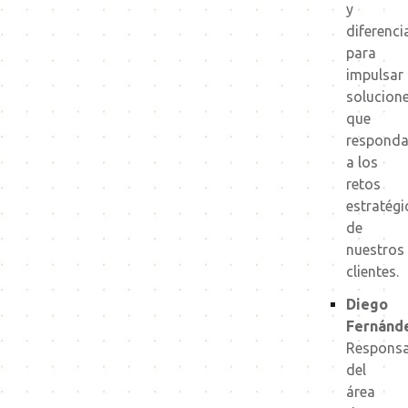
y
diferenci
para
impulsar
solucion
que
respond
a los
retos
estratégi
de
nuestros
clientes.
Diego
Fernánd
Responsa
del
área