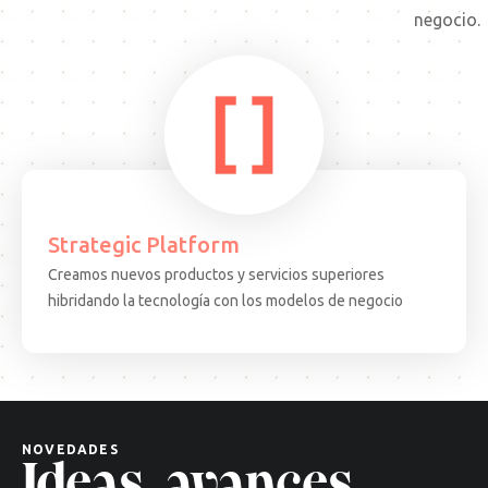
negocio.
Strategic Platform
Creamos nuevos productos y servicios superiores
15.08.25
ARTICULO
EVEN
hibridando la tecnología con los modelos de negocio
Decisiones
Test
complejas,
Come
soluciones
·
cuánticas:
BCN:
un
apren
nuevo
desd
NOVEDADES
paradigma
el
Ideas, avances
tecnológico
terr