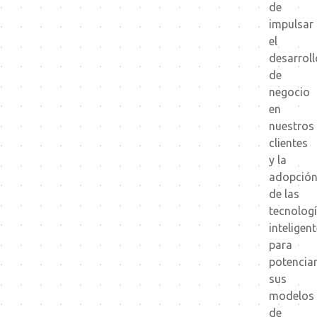
de
impulsar
el
desarroll
de
negocio
en
nuestros
clientes
y la
adopció
de las
tecnolog
inteligen
para
potencia
sus
modelos
de