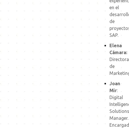
experienc
en el
desarroll
de
proyecto
SAP.
Elena
Cámara:
Directora
de
Marketin
Joan
Mir
:
Digital
Intelligen
Solution
Manager.
Encarga