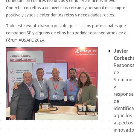
conectar con clientes históricos y conocer a muchos nuevos.
Conectar con ellos a un nivel más cercano y personal es siempre
positivo y ayuda a entender los retos y necesidades reales.
Todo este evento ha sido posible gracias a los profesionales que
componen SP y algunos de ellos han podido representarnos en el
Fórum AUSAPE 2024.
Javier
Corbach
Responsa
de
Solucion
y
responsa
de
identifica
aquellos
aspectos
innovado