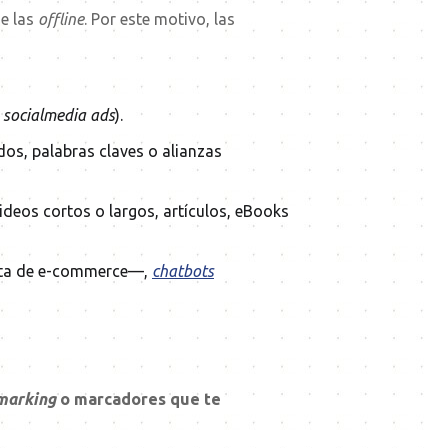
e las
offline
. Por este motivo, las
y
socialmedia
ads
).
os, palabras claves o alianzas
ideos cortos o largos, artículos, eBooks
ata de e-commerce—,
chatbots
marking
o marcadores que te