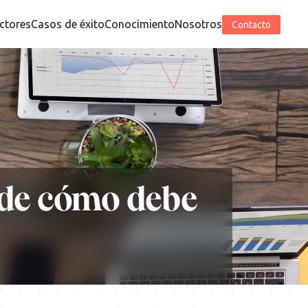
ctores
Casos de éxito
Conocimiento
Nosotros
Contacto
o de cómo debe